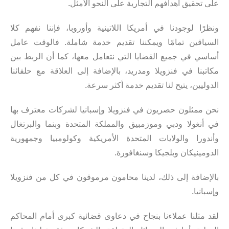
على تحقيق أهدافهم التجارية على النحو الأمثل.
ونظرًا لوجودنا في أمريكا اللاتينية وأوروبا، فإننا نفهم كلا
السياقين تمامًا ويمكننا تقديم خدمة شاملة. فالوقت عامل
أساسي في جميع القضايا التي نتعامل معها، كما أن الربط بين
مكاتبنا في فنزويلا ومدريد، بالإضافة إلى العلاقة مع حلفائنا
الدوليين، يتيح لنا تقديم خدمة أكثر سرعة.
نحن ممثلون حصريون في فنزويلا وإسبانيا لشركات معترف بها
في أنغولا ودبي وموزمبيق والمملكة المتحدة وبنما والبرتغال
وأندورا والولايات المتحدة الأمريكية وكولومبيا وجمهورية
الدومينيكان وبلجيكا وسنغافورة.
بالإضافة إلى ذلك، لدينا محامون مرموقون في كل من فنزويلا
وإسبانيا.
لقد مثلنا عملاءنا بنجاح في دعاوى قضائية كبرى أمام المحاكم