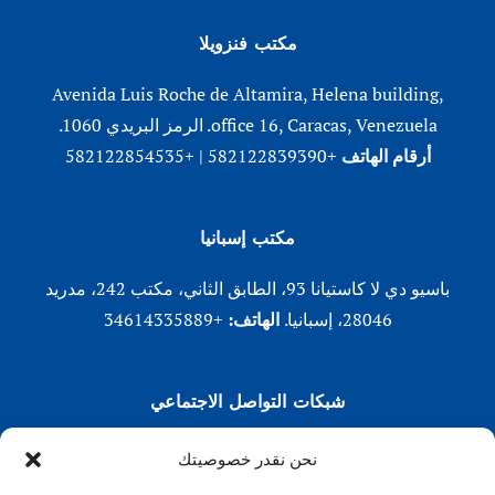
مكتب فنزويلا
Avenida Luis Roche de Altamira, Helena building,
office 16, Caracas, Venezuela. الرمز البريدي 1060.
أرقام الهاتف
+582122839390 | +582122854535
مكتب إسبانيا
باسيو دي لا كاستيانا 93، الطابق الثاني، مكتب 242، مدريد
28046، إسبانيا.
الهاتف:
+34614335889
شبكات التواصل الاجتماعي
لينكد إن
نحن نقدر خصوصيتك
X (تويتر)