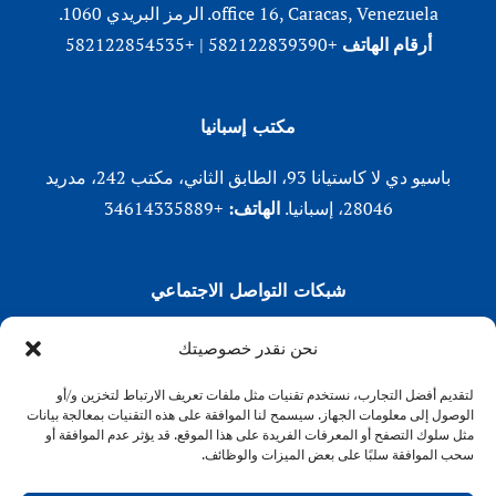
office 16, Caracas, Venezuela. الرمز البريدي 1060.
أرقام الهاتف
+582122839390 | +582122854535
مكتب إسبانيا
باسيو دي لا كاستيانا 93، الطابق الثاني، مكتب 242، مدريد
28046، إسبانيا.
الهاتف:
+34614335889
شبكات التواصل الاجتماعي
لينكد إن
نحن نقدر خصوصيتك
X (تويتر)
لتقديم أفضل التجارب، نستخدم تقنيات مثل ملفات تعريف الارتباط لتخزين و/أو
انستقرام
الوصول إلى معلومات الجهاز. سيسمح لنا الموافقة على هذه التقنيات بمعالجة بيانات
فيسبوك
مثل سلوك التصفح أو المعرفات الفريدة على هذا الموقع. قد يؤثر عدم الموافقة أو
سحب الموافقة سلبًا على بعض الميزات والوظائف.