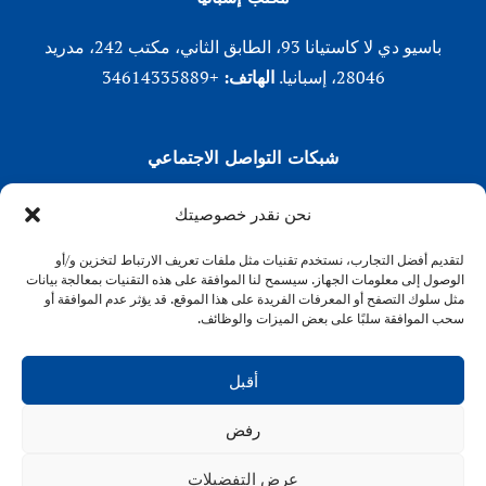
باسيو دي لا كاستيانا 93، الطابق الثاني، مكتب 242، مدريد
28046، إسبانيا.
الهاتف:
+34614335889
شبكات التواصل الاجتماعي
لينكد إن
نحن نقدر خصوصيتك
X (تويتر)
لتقديم أفضل التجارب، نستخدم تقنيات مثل ملفات تعريف الارتباط لتخزين و/أو
انستقرام
الوصول إلى معلومات الجهاز. سيسمح لنا الموافقة على هذه التقنيات بمعالجة بيانات
فيسبوك
مثل سلوك التصفح أو المعرفات الفريدة على هذا الموقع. قد يؤثر عدم الموافقة أو
سحب الموافقة سلبًا على بعض الميزات والوظائف.
أقبل
رفض
VENFORT® 2026
عرض التفضيلات