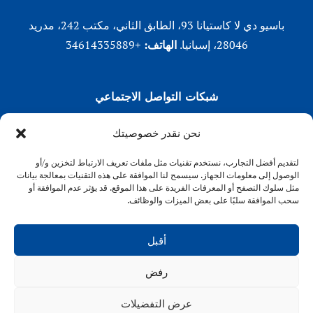
باسيو دي لا كاستيانا 93، الطابق الثاني، مكتب 242، مدريد
28046، إسبانيا.
الهاتف:
+34614335889
شبكات التواصل الاجتماعي
لينكد إن
نحن نقدر خصوصيتك
X (تويتر)
لتقديم أفضل التجارب، نستخدم تقنيات مثل ملفات تعريف الارتباط لتخزين و/أو
انستقرام
الوصول إلى معلومات الجهاز. سيسمح لنا الموافقة على هذه التقنيات بمعالجة بيانات
فيسبوك
مثل سلوك التصفح أو المعرفات الفريدة على هذا الموقع. قد يؤثر عدم الموافقة أو
سحب الموافقة سلبًا على بعض الميزات والوظائف.
أقبل
رفض
VENFORT® 2026
عرض التفضيلات