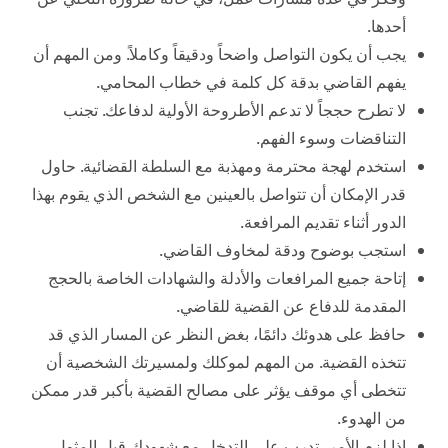
أحدها.
يجب أن يكون التواصل واضحاً ودقيقاً وكاملاً. ومن المهم أن
يفهم القاضي بدقة كل كلمة في خطاب المحامي.
لا تطرح حججاً لا تدعم الأطروحة الأولية لدفاعك. تجنب
التناقضات وسوء الفهم.
استخدم لهجة محترمة ومهذبة مع السلطة القضائية. حاول
قدر الإمكان أن تتواصل بالعينين مع الشخص الذي يقوم بهذا
الدور أثناء تقديم المرافعة.
استجب بوضوح ودقة لمخاوف القاضي.
إتاحة جميع المرافعات والأدلة والشهادات الخاصة بالحجج
المقدمة للدفاع عن القضية للقاضي.
حافظ على هدوئك دائمًا، بغض النظر عن المسار الذي قد
تتخذه القضية. من المهم لموكلك ولمسيرتك الشخصية أن
تتخطى أي موقف يؤثر على مصالح القضية بأكبر قدر ممكن
من الهدوء.
إذا لزم الأمر، تدرب على التدخل مع شهودك قبل المثول