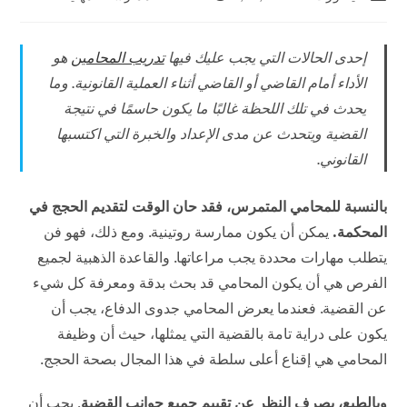
المنشور:
نشر
الوظيفة:
المنشور:
إحدى الحالات التي يجب عليك فيها
تدريب المحامين
هو
الأداء أمام القاضي أو القاضي أثناء العملية القانونية. وما
يحدث في تلك اللحظة غالبًا ما يكون حاسمًا في نتيجة
القضية ويتحدث عن مدى الإعداد والخبرة التي اكتسبها
القانوني.
بالنسبة للمحامي المتمرس، فقد حان الوقت لتقديم الحجج في
المحكمة.
يمكن أن يكون ممارسة روتينية. ومع ذلك، فهو فن
يتطلب مهارات محددة يجب مراعاتها. والقاعدة الذهبية لجميع
الفرص هي أن يكون المحامي قد بحث بدقة ومعرفة كل شيء
عن القضية. فعندما يعرض المحامي جدوى الدفاع، يجب أن
يكون على دراية تامة بالقضية التي يمثلها، حيث أن وظيفة
المحامي هي إقناع أعلى سلطة في هذا المجال بصحة الحجج.
وبالطبع، بصرف النظر عن تقييم جميع جوانب القضية
, يجب أن