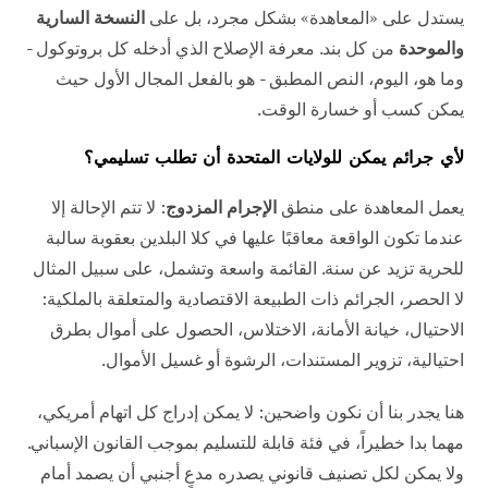
يستدل على «المعاهدة» بشكل مجرد، بل على
النسخة السارية
والموحدة
من كل بند. معرفة الإصلاح الذي أدخله كل بروتوكول -
وما هو، اليوم، النص المطبق - هو بالفعل المجال الأول حيث
يمكن كسب أو خسارة الوقت.
لأي جرائم يمكن للولايات المتحدة أن تطلب تسليمي؟
يعمل المعاهدة على منطق
الإجرام المزدوج
: لا تتم الإحالة إلا
عندما تكون الواقعة معاقبًا عليها في كلا البلدين بعقوبة سالبة
للحرية تزيد عن سنة. القائمة واسعة وتشمل، على سبيل المثال
لا الحصر، الجرائم ذات الطبيعة الاقتصادية والمتعلقة بالملكية:
الاحتيال، خيانة الأمانة، الاختلاس، الحصول على أموال بطرق
احتيالية، تزوير المستندات، الرشوة أو غسيل الأموال.
هنا يجدر بنا أن نكون واضحين: لا يمكن إدراج كل اتهام أمريكي،
مهما بدا خطيراً، في فئة قابلة للتسليم بموجب القانون الإسباني.
ولا يمكن لكل تصنيف قانوني يصدره مدعٍ أجنبي أن يصمد أمام