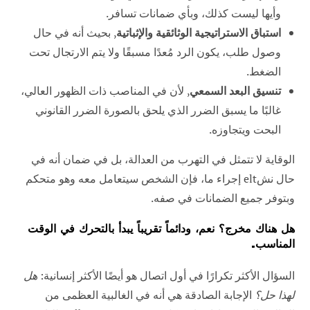
وأيها ليست كذلك، وبأي ضمانات تسافر.
استباق الاستراتيجية الوثائقية والإثباتية
, بحيث أنه في حال
وصول طلب، يكون الرد مُعدًا مسبقًا ولا يتم الارتجال تحت
الضغط.
تنسيق البعد السمعي
, لأن في المناصب ذات الظهور العالي،
غالبًا ما يسبق الضرر الذي يلحق بالصورة الضرر القانوني
البحت ويتجاوزه.
الوقاية لا تتمثل في التهرب من العدالة، بل في ضمان أنه في
حال نشelt إجراء ما، فإن الشخص سيتعامل معه وهو متحكم
وبتوفر جميع الضمانات في صفه.
هل هناك مخرج؟ نعم، ودائماً تقريباً يبدأ بالتحرك في الوقت
المناسب.
السؤال الأكثر تكرارًا في أول اتصال هو أيضًا الأكثر إنسانية:
هل
لهذا حل؟
الإجابة الصادقة هي أنه في الغالبية العظمى من