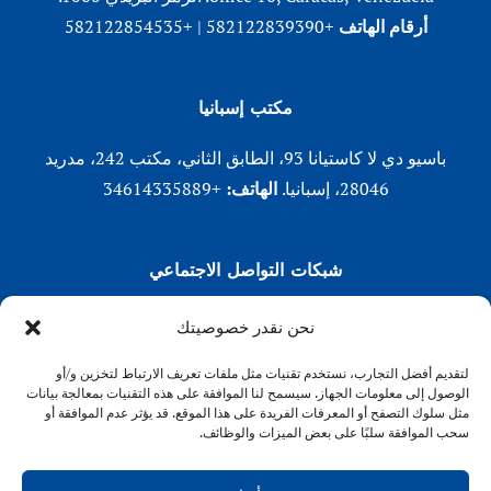
أرقام الهاتف
+582122839390 | +582122854535
مكتب إسبانيا
باسيو دي لا كاستيانا 93، الطابق الثاني، مكتب 242، مدريد
28046، إسبانيا.
الهاتف:
+34614335889
شبكات التواصل الاجتماعي
لينكد إن
نحن نقدر خصوصيتك
X (تويتر)
لتقديم أفضل التجارب، نستخدم تقنيات مثل ملفات تعريف الارتباط لتخزين و/أو
انستقرام
الوصول إلى معلومات الجهاز. سيسمح لنا الموافقة على هذه التقنيات بمعالجة بيانات
فيسبوك
مثل سلوك التصفح أو المعرفات الفريدة على هذا الموقع. قد يؤثر عدم الموافقة أو
سحب الموافقة سلبًا على بعض الميزات والوظائف.