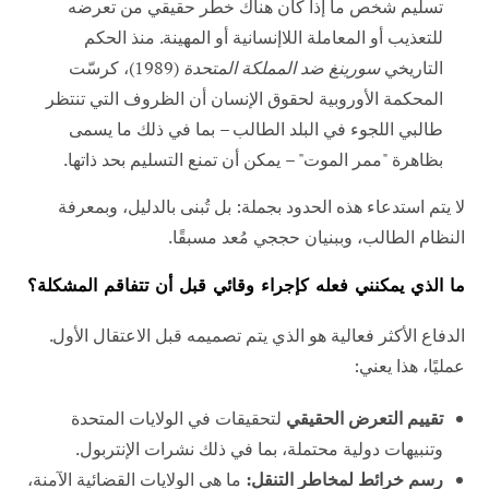
تسليم شخص ما إذا كان هناك خطر حقيقي من تعرضه
للتعذيب أو المعاملة اللاإنسانية أو المهينة. منذ الحكم
التاريخي
سورينغ ضد المملكة المتحدة
(1989)، كرسّت
المحكمة الأوروبية لحقوق الإنسان أن الظروف التي تنتظر
طالبي اللجوء في البلد الطالب – بما في ذلك ما يسمى
بظاهرة "ممر الموت" – يمكن أن تمنع التسليم بحد ذاتها.
لا يتم استدعاء هذه الحدود بجملة: بل تُبنى بالدليل، وبمعرفة
النظام الطالب، وببنيان حججي مُعد مسبقًا.
ما الذي يمكنني فعله كإجراء وقائي قبل أن تتفاقم المشكلة؟
الدفاع الأكثر فعالية هو الذي يتم تصميمه قبل الاعتقال الأول.
عمليًا، هذا يعني:
تقييم التعرض الحقيقي
لتحقيقات في الولايات المتحدة
وتنبيهات دولية محتملة، بما في ذلك نشرات الإنتربول.
رسم خرائط لمخاطر التنقل:
ما هي الولايات القضائية الآمنة،