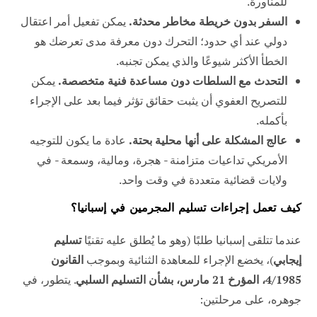
للمناورة.
السفر بدون خريطة مخاطر محدثة.
يمكن تفعيل أمر اعتقال
دولي عند أي حدود؛ التحرك دون معرفة مدى تعرضك هو
الخطأ الأكثر شيوعًا والذي يمكن تجنبه.
التحدث مع السلطات دون مساعدة فنية متخصصة.
يمكن
للتصريح العفوي أن يثبت حقائق تؤثر فيما بعد على الإجراء
بأكمله.
عالج المشكلة على أنها محلية بحتة.
عادة ما يكون للتوجيه
الأمريكي تداعيات متزامنة - هجرة، ومالية، وسمعة - في
ولايات قضائية متعددة في وقت واحد.
كيف تعمل إجراءات تسليم المجرمين في إسبانيا؟
عندما تتلقى إسبانيا طلبًا (وهو ما يُطلق عليه تقنيًا
تسليم
إيجابي
)، يخضع الإجراء للمعاهدة الثنائية وبموجب
القانون
4/1985، المؤرخ 21 مارس، بشأن التسليم السلبي
. يتطور، في
جوهره، على مرحلتين: