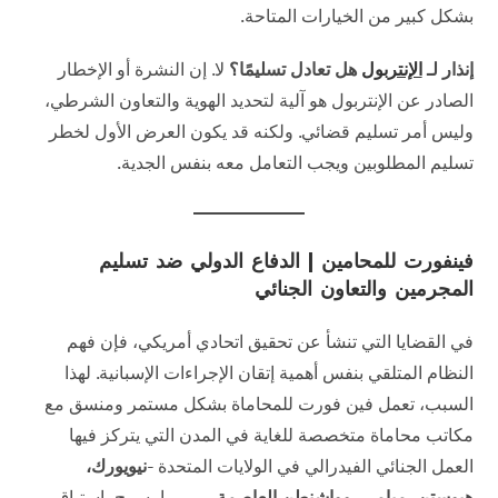
بشكل كبير من الخيارات المتاحة.
إنذار لـ
الإنتربول
هل تعادل تسليمًا؟
لا. إن النشرة أو الإخطار
الصادر عن الإنتربول هو آلية لتحديد الهوية والتعاون الشرطي،
وليس أمر تسليم قضائي. ولكنه قد يكون العرض الأول لخطر
تسليم المطلوبين ويجب التعامل معه بنفس الجدية.
فينفورت للمحامين | الدفاع الدولي ضد تسليم
المجرمين والتعاون الجنائي
في القضايا التي تنشأ عن تحقيق اتحادي أمريكي، فإن فهم
النظام المتلقي بنفس أهمية إتقان الإجراءات الإسبانية. لهذا
السبب، تعمل فين فورت للمحاماة بشكل مستمر ومنسق مع
مكاتب محاماة متخصصة للغاية في المدن التي يتركز فيها
العمل الجنائي الفيدرالي في الولايات المتحدة -
نيويورك،
هيوستن، ميامي، وواشنطن العاصمة.
—، مما يسمح باستباق