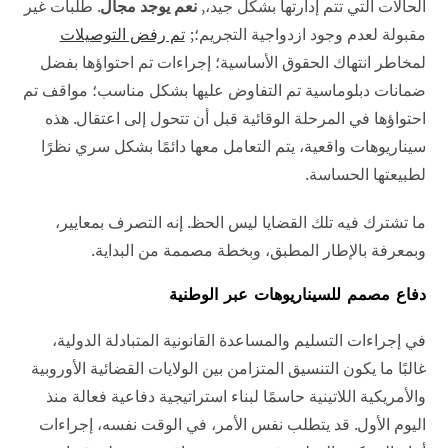
الحالات التي تتم إدارتها بشكل جيد،,
نعم يوجد مجال
. طلبات غير
مقبولة لعدم وجود ازدواجية التجريم؛;
تم رفض التوصيلات
لمخاطر انتهاك الحقوق الأساسية؛ إجراءات تم احتواؤها بفضل
ضمانات دبلوماسية تم التفاوض عليها بشكل مناسب؛ مواقف تم
احتواؤها في المرحلة الوقائية قبل أن تتحول إلى اعتقال. هذه
سيناريوهات واقعية، يتم التعامل معها دائمًا بشكل سري نظرًا
لطبيعتها الحساسة.
ما تشترك فيه تلك القضايا ليس الحظ. إنه التصرف بمعايير،
وبمعرفة بالإطار المطبق، وبخطة مصممة من البداية.
دفاع مصمم للسيناريوهات عبر الوطنية
في إجراءات التسليم والمساعدة القانونية المتبادلة الدولية،
غالبًا ما يكون التنسيق المتزامن بين الولايات القضائية الأوروبية
والأمريكية اللاتينية حاسمًا لبناء استراتيجية دفاعية فعالة منذ
اليوم الأول. قد يتطلب نفس الأمر، في الوقت نفسه، إجراءات