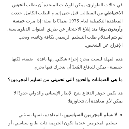
في حالات الطوارئ، يمكن للولايات المتحدة أن تطلب
الحبس
الاحتياطي
من المطالب قبل حتى إتمام الطلب الكامل. حددت
المعاهدة التكميلية لعام 1975 ضمانًا ذا صلة: إذا مرت
خمسة
وأربعون يومًا
منذ إبلاغ الاحتجاز عن طريق القنوات الدبلوماسية،
لم يتم استلام طلب التسليم الرسمي بكافة وثائقه، ويجب
الإفراج عن الشخص.
هذه المهلة ليست مجرد إجراء شكلي. إنها نافذة - ضيقة، لكنها
حقيقية - يمكن للدفاع المُعدّ أن يتحرك فيها بحزم.
ما هي الضمانات والحدود التي تحميني من تسليم المجرمين؟
هنا يكمن جوهر الدفاع. يتيح الإطار الإسباني والدولي حدودًا لا
يمكن لأي معاهدة أن تتجاوزها:
لا تسلم المجرمين السياسيين.
المعاهدة نفسها تستثني
تسليم المجرمين عندما تكون الجريمة ذات طابع سياسي، أو