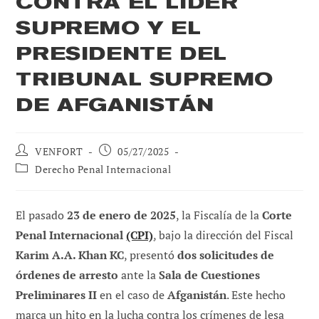
CONTRA EL LÍDER
SUPREMO Y EL
PRESIDENTE DEL
TRIBUNAL SUPREMO
DE AFGANISTÁN
Autor
Publicación
VENFORT
05/27/2025
de
de
Categoría
Derecho Penal Internacional
la
la
de
entrada:
entrada:
la
entrada:
El pasado
23 de enero de 2025
, la Fiscalía de la
Corte
Penal Internacional
(CPI)
, bajo la dirección del Fiscal
Karim A.A. Khan KC
, presentó
dos solicitudes de
órdenes de arresto
ante la
Sala de Cuestiones
Preliminares II
en el caso de
Afganistán
. Este hecho
marca un hito en la lucha contra los crímenes de lesa