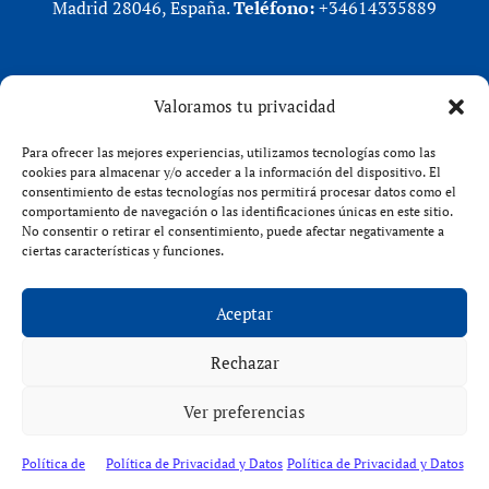
Madrid 28046, España.
Teléfono:
+34614335889
REDES SOCIALES
Valoramos tu privacidad
LinkedIn
Para ofrecer las mejores experiencias, utilizamos tecnologías como las
X (Twitter)
cookies para almacenar y/o acceder a la información del dispositivo. El
consentimiento de estas tecnologías nos permitirá procesar datos como el
Instagram
comportamiento de navegación o las identificaciones únicas en este sitio.
Facebook
No consentir o retirar el consentimiento, puede afectar negativamente a
ciertas características y funciones.
Aceptar
Rechazar
VENFORT® 2026
Ver preferencias
Política de
Política de Privacidad y Datos
Política de Privacidad y Datos
Política de privacidad
|
Política de cookies