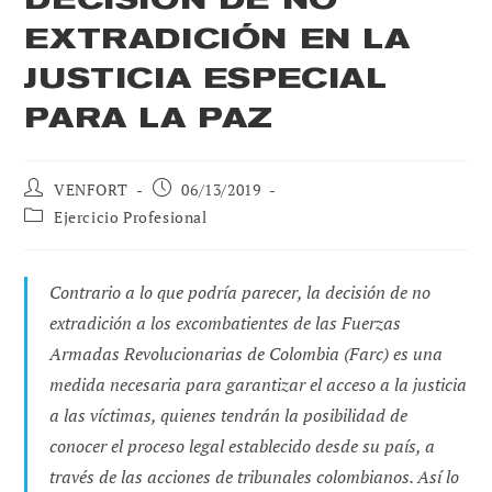
EXTRADICIÓN EN LA
JUSTICIA ESPECIAL
PARA LA PAZ
Autor
Publicación
VENFORT
06/13/2019
de
de
Categoría
Ejercicio Profesional
la
la
de
entrada:
entrada:
la
entrada:
Contrario a lo que podría parecer, la decisión de no
extradición a los excombatientes de las Fuerzas
Armadas Revolucionarias de Colombia (Farc) es una
medida necesaria para garantizar el acceso a la justicia
a las víctimas, quienes tendrán la posibilidad de
conocer el proceso legal establecido desde su país, a
través de las acciones de tribunales colombianos. Así lo