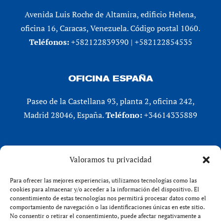
Avenida Luis Roche de Altamira, edificio Helena,
oficina 16, Caracas, Venezuela. Código postal 1060.
Teléfonos:
+582122839390 | +582122854535
OFICINA ESPAÑA
Paseo de la Castellana 93, planta 2, oficina 242,
Madrid 28046, España.
Teléfono:
+34614335889
REDES SOCIALES
Valoramos tu privacidad
LinkedIn
Para ofrecer las mejores experiencias, utilizamos tecnologías como las
X (Twitter)
cookies para almacenar y/o acceder a la información del dispositivo. El
consentimiento de estas tecnologías nos permitirá procesar datos como el
Instagram
comportamiento de navegación o las identificaciones únicas en este sitio.
Facebook
No consentir o retirar el consentimiento, puede afectar negativamente a