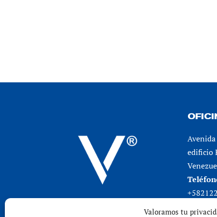
OFIC
Avenida 
edificio
Venezuel
Teléfon
+58212
Valoramos tu privaci