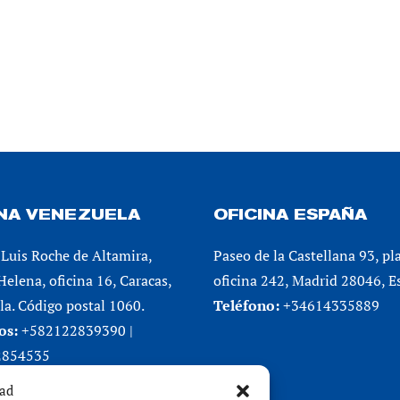
INA VENEZUELA
OFICINA ESPAÑA
Luis Roche de Altamira,
Paseo de la Castellana 93, pl
 Helena, oficina 16, Caracas,
oficina 242, Madrid 28046, E
a. Código postal 1060.
Teléfono:
+34614335889
os:
+582122839390 |
2854535
dad