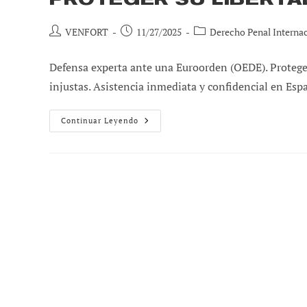
Autor
Publicación
Categoría
VENFORT
11/27/2025
Derecho Penal Interna
de
de
de
la
la
la
Defensa experta ante una Euroorden (OEDE). Protege
entrada:
entrada:
entrada:
injustas. Asistencia inmediata y confidencial en Esp
¿Qué
Continuar Leyendo
Es
La
Euroorden
(OEDE)
Y
Cómo
Proteger
Su
Libertad?