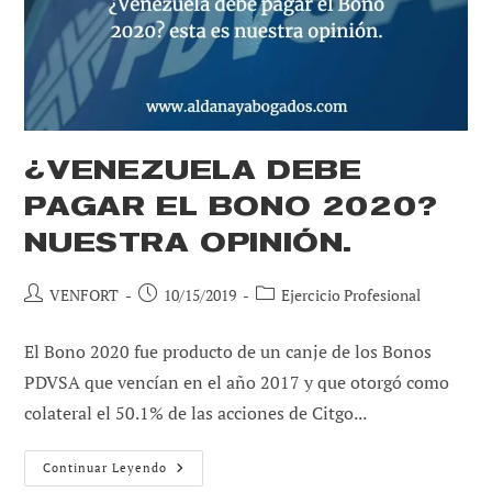
Para
Continuar
Sus
Acciones
De
Cobro
¿VENEZUELA DEBE
PAGAR EL BONO 2020?
NUESTRA OPINIÓN.
Autor
Publicación
Categoría
VENFORT
10/15/2019
Ejercicio Profesional
de
de
de
la
la
la
El Bono 2020 fue producto de un canje de los Bonos
entrada:
entrada:
entrada:
PDVSA que vencían en el año 2017 y que otorgó como
colateral el 50.1% de las acciones de Citgo...
¿Venezuela
Continuar Leyendo
Debe