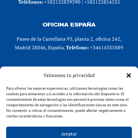
Teléfonos:
+582122839390 | +582122854535
OFICINA ESPAÑA
Paseo de la Castellana 93, planta 2, oficina 242,
Madrid 28046, España.
Teléfono:
+34614335889
REDES SOCIALES
Valoramos tu privacidad
LinkedIn
Para ofrecer las mejores experiencias, utilizamos tecnologías como las
X (Twitter)
cookies para almacenar y/o acceder a la información del dispositivo. El
consentimiento de estas tecnologías nos permitirá procesar datos como el
Instagram
comportamiento de navegación o las identificaciones únicas en este sitio.
Facebook
No consentir o retirar el consentimiento, puede afectar negativamente a
ciertas características y funciones.
Aceptar