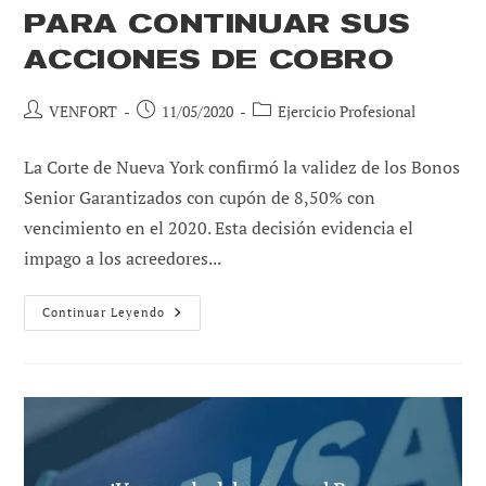
PARA CONTINUAR SUS
ACCIONES DE COBRO
Autor
Publicación
Categoría
VENFORT
11/05/2020
Ejercicio Profesional
de
de
de
la
la
la
La Corte de Nueva York confirmó la validez de los Bonos
entrada:
entrada:
entrada:
Senior Garantizados con cupón de 8,50% con
vencimiento en el 2020. Esta decisión evidencia el
impago a los acreedores...
Acreedores
Continuar Leyendo
De
Bonos
De
Pdvsa
2020
Deberán
Esperar
Hasta
Enero
De
2021