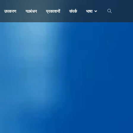
उपकरण
गठबंधन
प्रकाशनों
संपर्क
भाषा