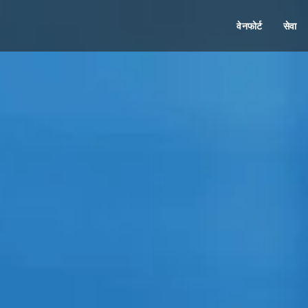
वेनफोर्ट
सेवा