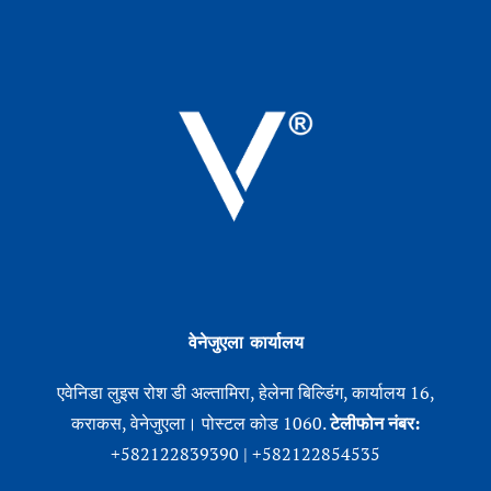
वेनेजुएला कार्यालय
एवेनिडा लुइस रोश डी अल्तामिरा, हेलेना बिल्डिंग, कार्यालय 16,
कराकस, वेनेजुएला। पोस्टल कोड 1060.
टेलीफोन नंबर:
+582122839390 | +582122854535