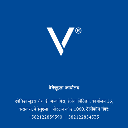
वेनेजुएला कार्यालय
एवेनिडा लुइस रोश डी अल्तामिरा, हेलेना बिल्डिंग, कार्यालय 16,
कराकस, वेनेजुएला। पोस्टल कोड 1060.
टेलीफोन नंबर:
+582122839390 | +582122854535