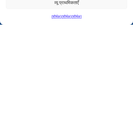
कराकस, वेनेजुएला। पोस्टल कोड 1060.
टेलीफोन नंबर:
व्यू प्राथमिकताएँ
+582122839390 | +582122854535
{शीर्षक}
{शीर्षक}
{शीर्षक}
स्पेन कार्यालय
पासेओ डे ला कैस्टेलाना 93, दूसरी मंजिल, कार्यालय 242, मैड्रिड
28046, स्पेन।.
फ़ोन:
+34614335889
सोशल नेटवर्क
Linkedin
एक्स (ट्विटर)
Instagram
फेसबुक