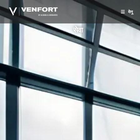
मेनू
सेवा