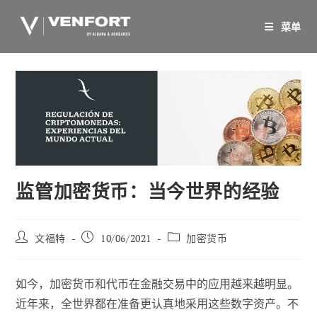
跳
至
菜单
内
容
监管加密货币：当今世界的经验
帖
已
职
文福特
10/06/2021
加密货币
子
发
位
作
布：
类
者
别
如今，加密货币和代币在金融交易中的应用越来越明显。
近年来，全世界都在准备更认真地采用这些数字资产。不