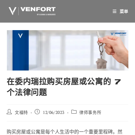
跳
至
菜单
内
容
在委内瑞拉购买房屋或公寓的 7
个法律问题
帖
已
职
文福特
12/06/2023
律师事务所
子
发
位
作
布：
类
者
别
购买房屋或公寓是每个人生活中的一个重要里程碑。然