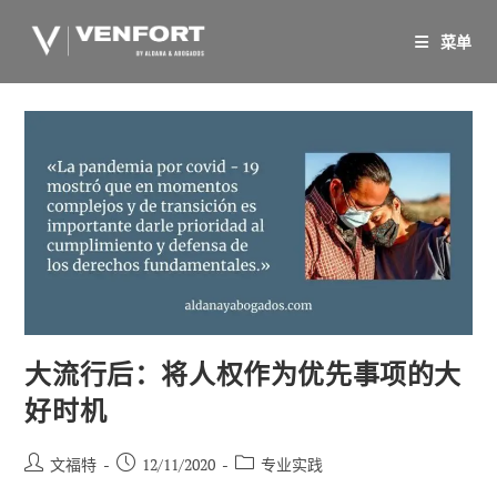
跳
至
菜单
内
容
大流行后：将人权作为优先事项的大
好时机
帖
已
职
文福特
12/11/2020
专业实践
子
发
位