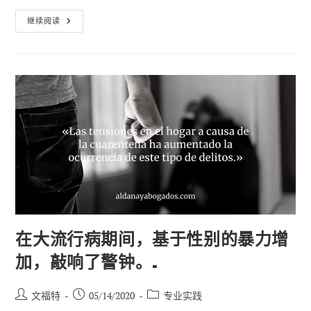
遏
继续阅读
制
Covid-
19
的
措
施
必
须
保
障
人
权
在大流行病期间，基于性别的暴力增
加，敲响了警钟。.
帖
已
职
文福特
05/14/2020
专业实践
子
发
位