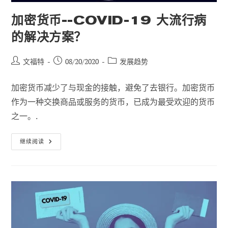
加密货币--COVID-19 大流行病
的解决方案？
帖
已
职
文福特
08/20/2020
发展趋势
子
发
位
作
布：
类
加密货币减少了与现金的接触，避免了去银行。加密货币
者
别
作为一种交换商品或服务的货币，已成为最受欢迎的货币
之一。.
加
继续阅读
密
货
币-
-
Covid-
19
大
流
行
病
的
解