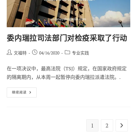
计
划
委内瑞拉司法部门对检疫采取了行动
帖
已
职
文福特
04/16/2020
专业实践
子
发
位
作
布：
类
在一项决议中，最高法院（TSJ）规定，在国家政府规定
者
别
的隔离期内，从本周一起暂停向委内瑞拉派遣法院。.
委
继续阅读
内
瑞
拉
司
法
部
门
1
2
转到下
对
检
疫