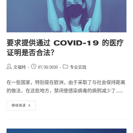
决
方
案？
要求提供通过 COVID-19 的医疗
证明是否合法？
帖
已
职
文福特
07/30/2020
专业实践
子
发
位
作
布：
类
在一些国家，特别是在欧洲，由于采取了与社会保持距离
者
别
的做法，在这些地方，禁闭使感染病毒的病例减少了......
要
继续阅读
求
提
供
通
过
COVID-