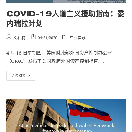
COVID-19人道主义援助指南：委
内瑞拉计划
帖
已
职
文福特
04/21/2020
专业实践
子
发
位
作
布：
类
4 月 16 日星期四，美国财政部外国资产控制办公室
者
别
（OFAC）发布了美国政府外国资产控制指南。.
COVID-
继续阅读
19
人
道
主
义
援
助
指
南：
委
内
瑞
拉