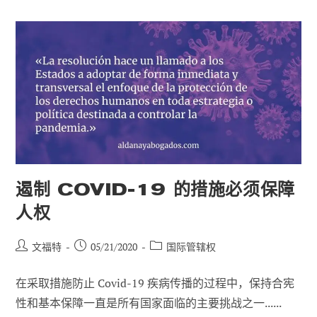
期
间
的
刑
法
遏制 COVID-19 的措施必须保障
人权
帖
已
职
文福特
05/21/2020
国际管辖权
子
发
位
作
布：
类
在采取措施防止 Covid-19 疾病传播的过程中，保持合宪
者
别
性和基本保障一直是所有国家面临的主要挑战之一......