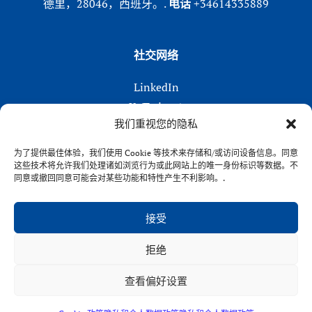
德里，28046，西班牙。.
电话
+34614335889
社交网络
LinkedIn
X (Twitter)
我们重视您的隐私
Instagram
在 Facebook 上
为了提供最佳体验，我们使用 Cookie 等技术来存储和/或访问设备信息。同意
这些技术将允许我们处理诸如浏览行为或此网站上的唯一身份标识等数据。不
同意或撤回同意可能会对某些功能和特性产生不利影响。.
接受
拒绝
VENFORT® 2026
查看偏好设置
隐私政策
|
Cookies 政策