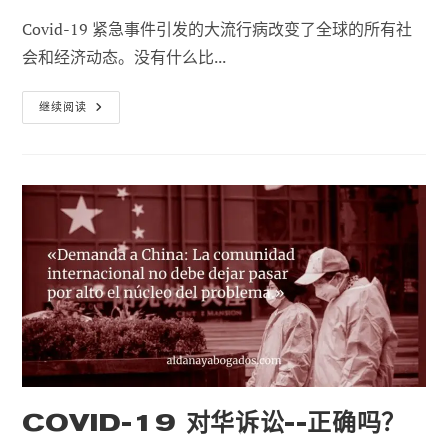
作
布：
类
Covid-19 紧急事件引发的大流行病改变了全球的所有社
者
别
会和经济动态。没有什么比...
在
继续阅读
大
流
行
病
期
间，
基
于
性
别
的
暴
力
增
加，
敲
响
了
警
钟。.
COVID-19 对华诉讼--正确吗？