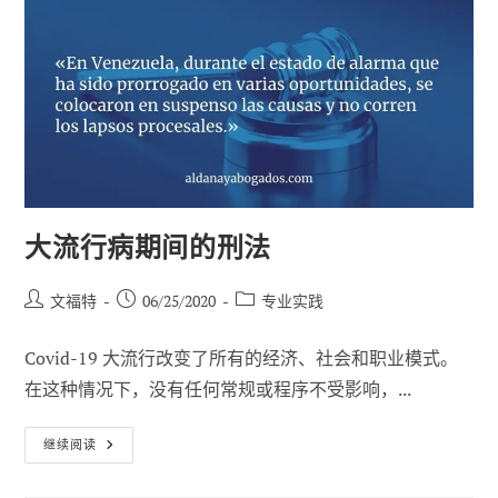
19
的
医
疗
证
明
是
否
合
法？
大流行病期间的刑法
帖
已
职
文福特
06/25/2020
专业实践
子
发
位
作
布：
类
Covid-19 大流行改变了所有的经济、社会和职业模式。
者
别
在这种情况下，没有任何常规或程序不受影响，...
大
继续阅读
流
行
病