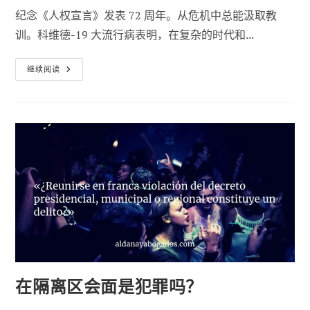
作
布：
类
纪念《人权宣言》发表 72 周年。从危机中总能汲取教
者
别
训。科维德-19 大流行病表明，在复杂的时代和...
大
继续阅读
流
行
后：
将
人
权
作
为
优
先
事
项
的
大
好
时
机
在隔离区会面是犯罪吗？