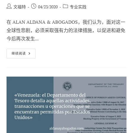
帖
已
职
文福特
04/23/2020
专业实践
子
发
位
作
布：
类
在 ALAN ALDANA & ABOGADOS，我们认为，面对这一
者
别
全球性悲剧，必须采取强有力的法律措施，以促进和避免
今后再次发生...
Covid-
继续阅读
19
对
华
诉
讼-
-
正
确
吗？