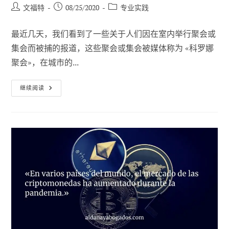
帖
已
职
文福特
08/25/2020
专业实践
子
发
位
作
布：
类
最近几天，我们看到了一些关于人们因在室内举行聚会或
者
别
集会而被捕的报道，这些聚会或集会被媒体称为 «科罗娜
聚会»，在城市的...
在
继续阅读
隔
离
区
会
面
是
犯
罪
吗？