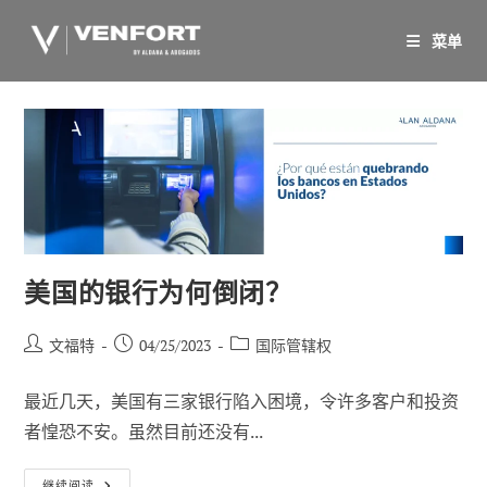
跳
至
菜单
内
容
美国的银行为何倒闭？
帖
已
职
文福特
04/25/2023
国际管辖权
子
发
位
作
布：
类
最近几天，美国有三家银行陷入困境，令许多客户和投资
者
别
者惶恐不安。虽然目前还没有...
美
继续阅读