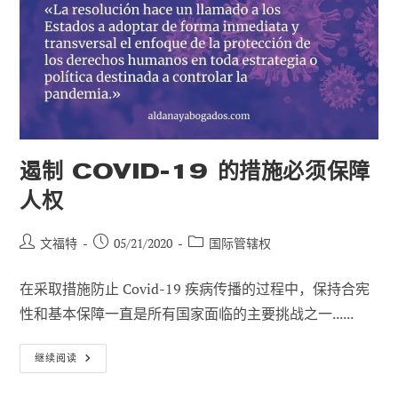
义
的
监
督
者
遏制 COVID-19 的措施必须保障
人权
帖
已
职
文福特
05/21/2020
国际管辖权
子
发
位
作
布：
类
在采取措施防止 Covid-19 疾病传播的过程中，保持合宪
者
别
性和基本保障一直是所有国家面临的主要挑战之一......
遏
继续阅读
制
Covid-
19