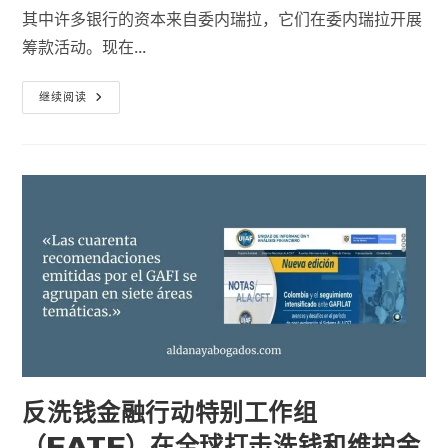
者
别
其中许多银行的资本来自委内瑞拉，它们在委内瑞拉开展
筹款活动。现在...
了
继续阅读
解
波
多
黎
各
离
岸
银
行
业
务
的
关
键
反洗钱金融行动特别工作组
（FATF）在全球打击洗钱和维护金