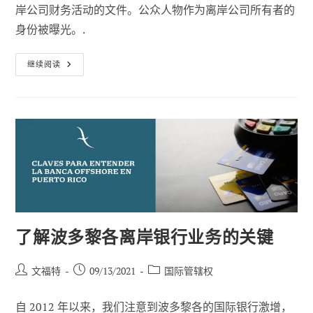
岸公司财务活动的文件。公众人物作为离岸公司所有者的
身份被曝光。.
潘
继续阅读
多
拉
文
件》、
避
税
天
堂
和
离
岸
公
司
之
间
有
什
了解波多黎各离岸银行业务的关键
么
关
系？
帖
已
职
文福特
09/13/2021
国际管辖权
子
发
位
作
布：
类
自 2012 年以来，我们注意到波多黎各的国际银行激增，