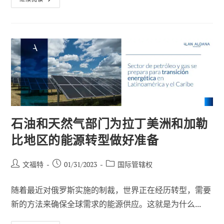
国
的
银
行
为
何
倒
闭？
石油和天然气部门为拉丁美洲和加勒
比地区的能源转型做好准备
帖
已
职
文福特
01/31/2023
国际管辖权
子
发
位
作
布：
类
随着最近对俄罗斯实施的制裁，世界正在经历转型，需要
者
别
新的方法来确保全球需求的能源供应。这就是为什么...