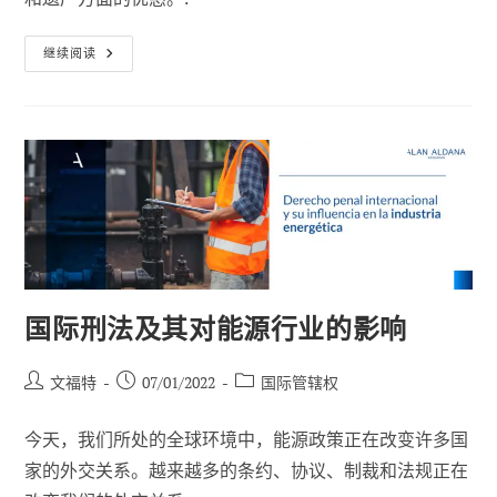
最
继续阅读
近
税
制
改
革
后，
如
何
在
马
德
里
处
理
遗
产
继
国际刑法及其对能源行业的影响
承？
帖
已
职
文福特
07/01/2022
国际管辖权
子
发
位
作
布：
类
今天，我们所处的全球环境中，能源政策正在改变许多国
者
别
家的外交关系。越来越多的条约、协议、制裁和法规正在