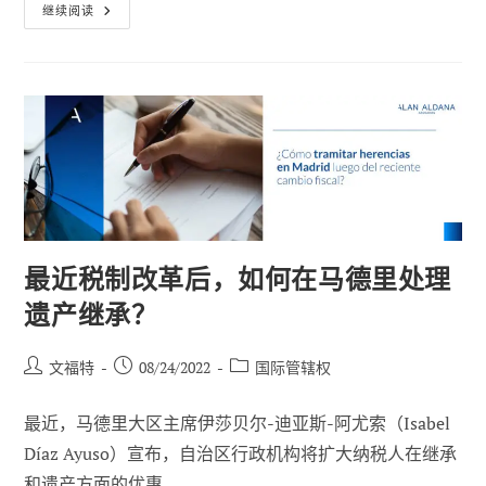
石
继续阅读
油
和
天
然
气
部
门
为
拉
丁
美
洲
和
加
勒
比
地
最近税制改革后，如何在马德里处理
区
的
遗产继承？
能
源
转
型
帖
已
职
文福特
08/24/2022
国际管辖权
做
子
发
位
好
准
作
布：
类
备
最近，马德里大区主席伊莎贝尔-迪亚斯-阿尤索（Isabel
者
别
Díaz Ayuso）宣布，自治区行政机构将扩大纳税人在继承
和遗产方面的优惠。.