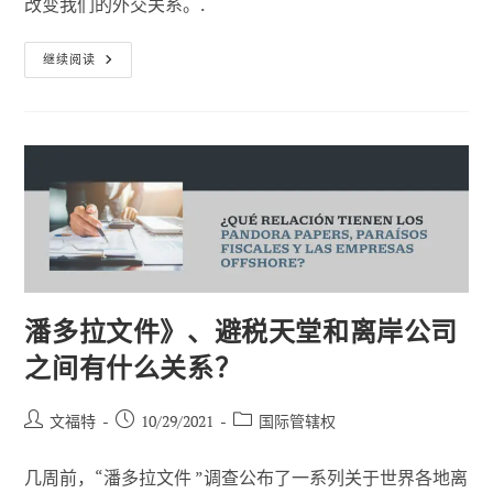
改变我们的外交关系。.
国
继续阅读
际
刑
法
及
其
对
能
源
行
业
的
影
响
潘多拉文件》、避税天堂和离岸公司
之间有什么关系？
帖
已
职
文福特
10/29/2021
国际管辖权
子
发
位
作
布：
类
几周前，“潘多拉文件 ”调查公布了一系列关于世界各地离
者
别