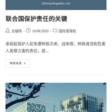
洗
钱
和
维
护
联合国保护责任的关键
金
融
诚
帖
已
职
文福特
10/08/2020
国际管辖权
信
的
子
发
位
战
作
布：
类
略
承担起保护人民免遭种族灭绝、战争罪、种族清洗和危害
者
别
人类罪之害的责任，是...
联
继续阅读
合
国
保
护
责
任
的
关
键