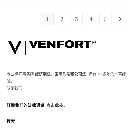
的
措
施
必
1
2
3
4
5
转到下
须
保
障
人
权
专业律师事务所
经济刑法、国际刑法和公司法
. .拥有 20 多年的丰富经
验。.
联系我们.
订阅我们的法律通讯
点击此处
.
搜索