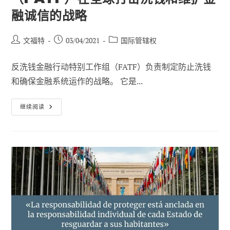
融诚信的战略
帖
已
职
文福特
03/04/2021
国际管辖权
子
发
位
作
布：
类
反洗钱金融行动特别工作组（FATF）负责制定防止洗钱
者
别
和确保金融系统运作的战略。 它是...
反
继续阅读
洗
钱
金
融
行
动
特
别
工
作
组
（FATF）
在
全
球
打
击