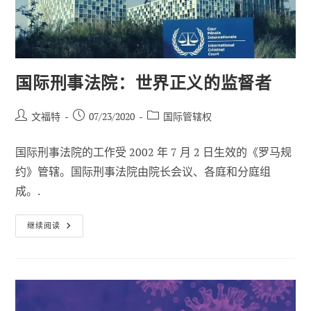
国际刑事法院：世界正义的监督者
帖
已
职
文福特
07/23/2020
国际管辖权
子
发
位
作
布：
类
国际刑事法院的工作受 2002 年 7 月 2 日生效的《罗马规
者
别
约》管辖。国际刑事法院由院长会议、各庭和分庭组
成。.
国
继续阅读
际
刑
事
法
院：
世
界
正