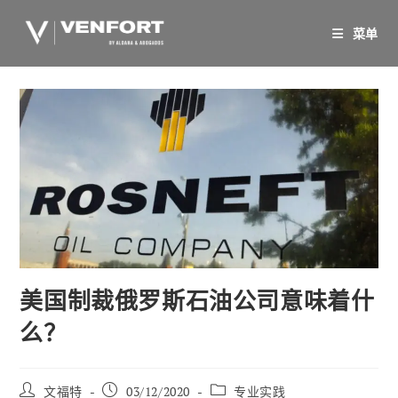
跳
至
菜单
内
容
美国制裁俄罗斯石油公司意味着什
么？
帖
已
职
文福特
03/12/2020
专业实践