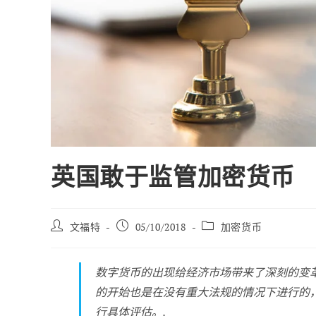
英国敢于监管加密货币
帖
已
职
文福特
05/10/2018
加密货币
子
发
位
作
布：
类
者
别
数字货币的出现给经济市场带来了深刻的变革。
的开始也是在没有重大法规的情况下进行的
行具体评估。.