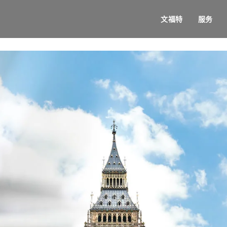
文福特
服务