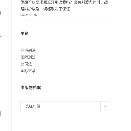
伊朗可以要求西班牙引渡我吗？没有引渡条约时，战
略辩护以及一切都取决于保证
的
06/25/2026
主题
监
经济刑法
国际刑法
公司法
国际继承
出版物档案
归
选择年份
档
门