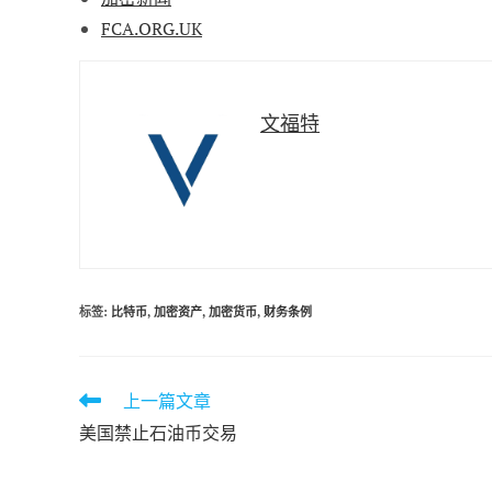
FCA.ORG.UK
文福特
标签
:
比特币
,
加密资产
,
加密货币
,
财务条例
上一篇文章
阅
读
美国禁止石油币交易
更
多
文