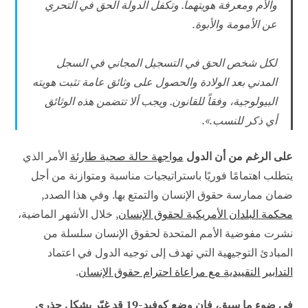
والأم ومعرفة هويتهما. وتكفل الدولة الحق في التحري
عن الأمومة والأبوة.
لكل شخص الحق في التسجيل المجاني في السجل
المدني بعد الولادة والحصول على وثائق عامة تثبت هويته
البيولوجية، وفقاً للقانون. ويجب ألا تتضمن هذه الوثائق
أي ذكر للنسب.
».
على الرغم من أن الدول
مواجهة حالة صحية طارئة
الأمر الذي
يتطلب اهتمامًا فوريًا باستراتيجيات مناسبة ومتوازنة من أجل
ضمان ممارسة حقوق الإنسان والتمتع بها. وفي هذا الصدد,
محكمة البلدان الأمريكية لحقوق الإنسان
, خلال الأشهر الماضية،
نشرت مفوضية الأمم المتحدة لحقوق الإنسان سلسلة من
المبادئ التوجيهية التي تهدف إلى توجيه الدول في اعتماد
التدابير التقييدية مع مراعاة احترام حقوق الإنسان
.
في ضوء ما سبق، فإن وضع كوفيد-19 قد غيّر بشكل جذري