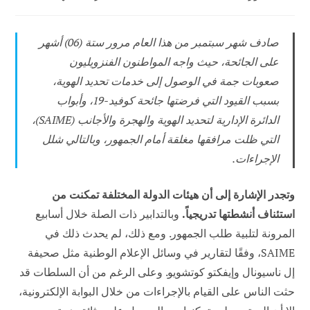
المنشور:
نشر
الوظيفة:
المنشور:
صادف شهر سبتمبر من هذا العام مرور ستة (06) أشهر
على الجائحة، حيث واجه المواطنون الفنزويليون
صعوبات جمة في الوصول إلى خدمات تحديد الهوية،
بسبب القيود التي فرضتها جائحة كوفيد-19، وأبواب
الدائرة الإدارية لتحديد الهوية والهجرة والأجانب (SAIME)،
التي ظلت مرافقها مغلقة أمام الجمهور، وبالتالي شلل
الإجراءات.
وتجدر الإشارة إلى أن هيئات الدولة المختلفة تمكنت من
استئناف أنشطتها تدريجياً.
وبالتدابير ذات الصلة خلال أسابيع
المرونة لتلبية طلب الجمهور. ومع ذلك، لم يحدث ذلك في
SAIME، وفقًا لتقارير في وسائل الإعلام الوطنية مثل صحيفة
إل ناسيونال وإيفكتو كوتشويو. وعلى الرغم من أن السلطات قد
حثت الناس على القيام بالإجراءات من خلال البوابة الإلكترونية،