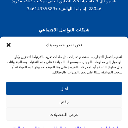
باسيو دي لا كاستيانا 93، الطابق الثاني، مكتب 242، مدريد
28046، إسبانيا.
الهاتف:
+34614335889
شبكات التواصل الاجتماعي
لينكد إن
نحن نقدر خصوصيتك
X (تويتر)
لتقديم أفضل التجارب، نستخدم تقنيات مثل ملفات تعريف الارتباط لتخزين و/أو
انستقرام
الوصول إلى معلومات الجهاز. سيسمح لنا الموافقة على هذه التقنيات بمعالجة بيانات
فيسبوك
مثل سلوك التصفح أو المعرفات الفريدة على هذا الموقع. قد يؤثر عدم الموافقة أو
سحب الموافقة سلبًا على بعض الميزات والوظائف.
أقبل
رفض
VENFORT® 2026
عرض التفضيلات
سياسة الخصوصية
|
سياسة ملفات تعريف الارتباط
سياسة ملفات تعريف
سياسة الخصوصية والبيانات
سياسة الخصوصية والبيانات