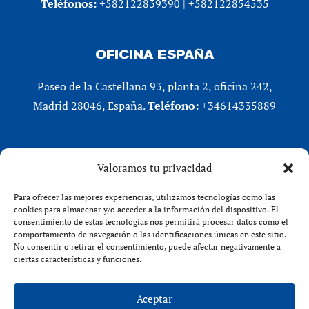
Teléfonos:
+582122839390 | +582122854535
OFICINA ESPAÑA
Paseo de la Castellana 93, planta 2, oficina 242,
Madrid 28046, España.
Teléfono:
+34614335889
REDES SOCIALES
Valoramos tu privacidad
LinkedIn
Para ofrecer las mejores experiencias, utilizamos tecnologías como las
X (Twitter)
cookies para almacenar y/o acceder a la información del dispositivo. El
consentimiento de estas tecnologías nos permitirá procesar datos como el
Instagram
comportamiento de navegación o las identificaciones únicas en este sitio.
Facebook
No consentir o retirar el consentimiento, puede afectar negativamente a
ciertas características y funciones.
Aceptar