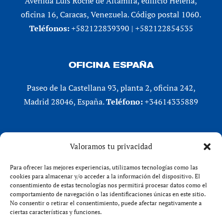
Avenida Luis Roche de Altamira, edificio Helena,
oficina 16, Caracas, Venezuela. Código postal 1060.
Teléfonos:
+582122839390 | +582122854535
OFICINA ESPAÑA
Paseo de la Castellana 93, planta 2, oficina 242,
Madrid 28046, España.
Teléfono:
+34614335889
REDES SOCIALES
Valoramos tu privacidad
LinkedIn
Para ofrecer las mejores experiencias, utilizamos tecnologías como las
X (Twitter)
cookies para almacenar y/o acceder a la información del dispositivo. El
consentimiento de estas tecnologías nos permitirá procesar datos como el
Instagram
comportamiento de navegación o las identificaciones únicas en este sitio.
Facebook
No consentir o retirar el consentimiento, puede afectar negativamente a
ciertas características y funciones.