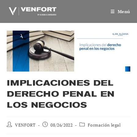
Saltar
al
Menú
contenido
IMPLICACIONES DEL
DERECHO PENAL EN
LOS NEGOCIOS
Autor
Publicación
Categoría
VENFORT
08/26/2022
Formación legal
de
de
de
la
la
la