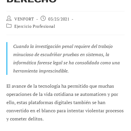
Autor
Publicación
VENFORT
03/25/2021
de
de
Categoría
Ejercicio Profesional
la
la
de
entrada:
entrada:
la
entrada:
Cuando la investigación penal requiere del trabajo
minucioso de escudriñar pruebas en sistemas, la
informática forense legal se ha consolidado como una
herramienta imprescindible.
El avance de la tecnología ha permitido que muchas
operaciones de la vida cotidiana se automaticen y por
ello, estas plataformas digitales también se han
convertido en el blanco para intentar violentar procesos
y cometer delitos.