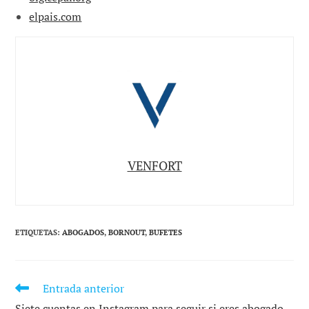
elpais.com
VENFORT
ETIQUETAS
:
ABOGADOS
,
BORNOUT
,
BUFETES
Entrada anterior
LEER
MÁS
Siete cuentas en Instagram para seguir si eres abogado