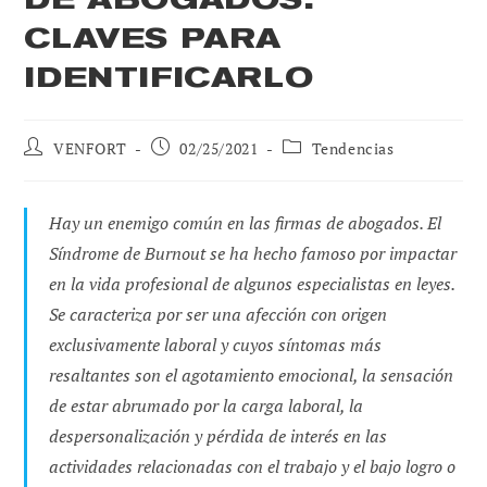
CLAVES PARA
IDENTIFICARLO
Autor
Publicación
Categoría
VENFORT
02/25/2021
Tendencias
de
de
de
la
la
la
entrada:
entrada:
entrada:
Hay un enemigo común en las firmas de abogados. El
Síndrome de
Burnout
se ha hecho famoso por impactar
en la vida profesional de algunos especialistas en leyes.
Se caracteriza por ser una afección con origen
exclusivamente laboral y cuyos síntomas más
resaltantes son el agotamiento emocional, la sensación
de estar abrumado por la carga laboral, la
despersonalización y pérdida de interés en las
actividades relacionadas con el trabajo y el bajo logro o