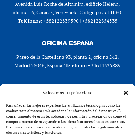
Avenida Luis Roche de Altamira, edificio Helena,
oficina 16, Caracas, Venezuela. Código postal 1060.
Teléfonos:
+582122839390 | +582122854535
OFICINA ESPAÑA
Paseo de la Castellana 93, planta 2, oficina 242,
Madrid 28046, España.
Teléfono:
+34614335889
REDES SOCIALES
Valoramos tu privacidad
LinkedIn
Para ofrecer las mejores experiencias, utilizamos tecnologías como las
X (Twitter)
cookies para almacenar y/o acceder a la información del dispositivo. El
consentimiento de estas tecnologías nos permitirá procesar datos como el
Instagram
comportamiento de navegación o las identificaciones únicas en este sitio.
Facebook
No consentir o retirar el consentimiento, puede afectar negativamente a
ciertas características y funciones.