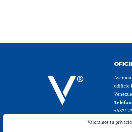
OFIC
Avenida 
edificio
Venezuel
Teléfon
+58212
Valoramos tu privaci