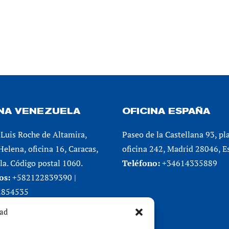
INA VENEZUELA
OFICINA ESPAÑA
Luis Roche de Altamira,
Paseo de la Castellana 93, pl
 Helena, oficina 16, Caracas,
oficina 242, Madrid 28046, E
a. Código postal 1060.
Teléfono:
+34614335889
os:
+582122839390 |
2854535
dad