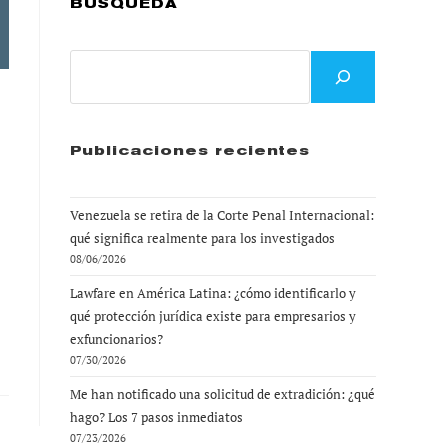
BÚSQUEDA
Buscar
Publicaciones recientes
Venezuela se retira de la Corte Penal Internacional:
qué significa realmente para los investigados
08/06/2026
Lawfare en América Latina: ¿cómo identificarlo y
qué protección jurídica existe para empresarios y
exfuncionarios?
07/30/2026
Me han notificado una solicitud de extradición: ¿qué
hago? Los 7 pasos inmediatos
07/23/2026