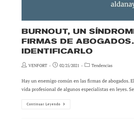
BURNOUT, UN SÍNDROM
FIRMAS DE ABOGADOS.
IDENTIFICARLO
Autor
Publicación
Categoría
VENFORT
02/25/2021
Tendencias
de
de
de
la
la
la
Hay un enemigo común en las firmas de abogados. El
entrada:
entrada:
entrada:
vida profesional de algunos especialistas en leyes. Se 
Burnout,
Continuar Leyendo
Un
Síndrome
Que
Afecta
A
Las
Firmas