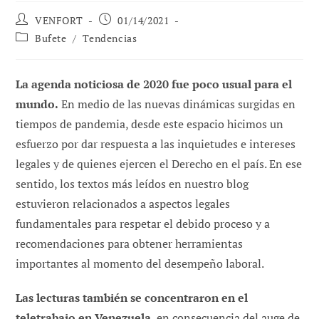
Autor
Publicación
VENFORT
01/14/2021
de
de
Categoría
Bufete
/
Tendencias
la
la
de
entrada:
entrada:
la
entrada:
La agenda noticiosa de 2020 fue poco usual para el
mundo.
En medio de las nuevas dinámicas surgidas en
tiempos de pandemia, desde este espacio hicimos un
esfuerzo por dar respuesta a las inquietudes e intereses
legales y de quienes ejercen el Derecho en el país. En ese
sentido, los textos más leídos en nuestro blog
estuvieron relacionados a aspectos legales
fundamentales para respetar el debido proceso y a
recomendaciones para obtener herramientas
importantes al momento del desempeño laboral.
Las lecturas también se concentraron en el
teletrabajo en Venezuela
, en consecuencia del auge de