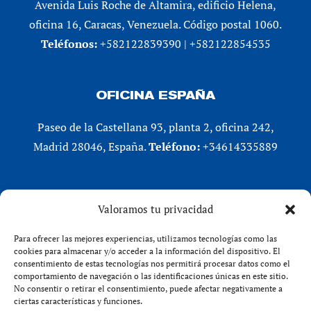
Avenida Luis Roche de Altamira, edificio Helena,
oficina 16, Caracas, Venezuela. Código postal 1060.
Teléfonos:
+582122839390 | +582122854535
OFICINA ESPAÑA
Paseo de la Castellana 93, planta 2, oficina 242,
Madrid 28046, España.
Teléfono:
+34614335889
REDES SOCIALES
Valoramos tu privacidad
LinkedIn
Para ofrecer las mejores experiencias, utilizamos tecnologías como las
X (Twitter)
cookies para almacenar y/o acceder a la información del dispositivo. El
consentimiento de estas tecnologías nos permitirá procesar datos como el
Instagram
comportamiento de navegación o las identificaciones únicas en este sitio.
Facebook
No consentir o retirar el consentimiento, puede afectar negativamente a
ciertas características y funciones.