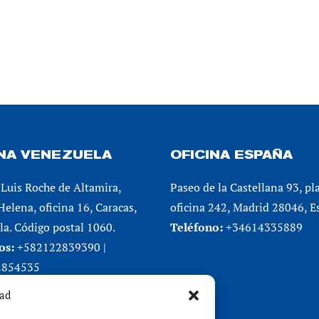
INA VENEZUELA
OFICINA ESPAÑA
Luis Roche de Altamira,
Paseo de la Castellana 93, pl
 Helena, oficina 16, Caracas,
oficina 242, Madrid 28046, E
a. Código postal 1060.
Teléfono:
+34614335889
os:
+582122839390 |
2854535
dad