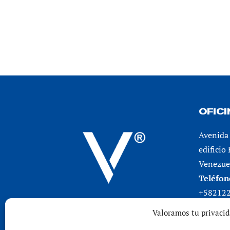
OFIC
Avenida 
edificio
Venezuel
Teléfon
+58212
Valoramos tu privaci