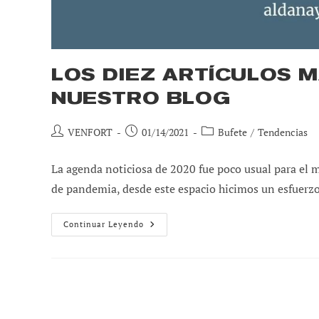
LOS DIEZ ARTÍCULOS M
NUESTRO BLOG
Autor
Publicación
Categoría
VENFORT
01/14/2021
Bufete
/
Tendencias
de
de
de
la
la
la
La agenda noticiosa de 2020 fue poco usual para el
entrada:
entrada:
entrada:
de pandemia, desde este espacio hicimos un esfuerzo 
Los
Continuar Leyendo
Diez
Artículos
Más
Leídos
En
2020
En
Nuestro
Blog