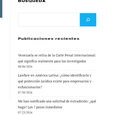
BÚSQUEDA
Buscar
Publicaciones recientes
Venezuela se retira de la Corte Penal Internacional:
qué significa realmente para los investigados
08/06/2026
Lawfare en América Latina: ¿cómo identificarlo y
qué protección jurídica existe para empresarios y
exfuncionarios?
07/30/2026
Me han notificado una solicitud de extradición: ¿qué
hago? Los 7 pasos inmediatos
07/23/2026