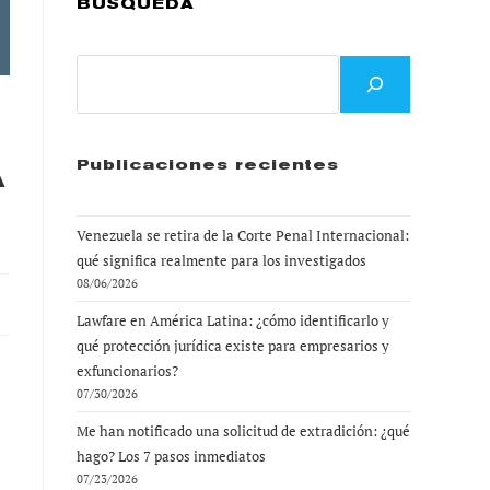
BÚSQUEDA
Buscar
A
Publicaciones recientes
Venezuela se retira de la Corte Penal Internacional:
qué significa realmente para los investigados
08/06/2026
Lawfare en América Latina: ¿cómo identificarlo y
qué protección jurídica existe para empresarios y
exfuncionarios?
07/30/2026
Me han notificado una solicitud de extradición: ¿qué
hago? Los 7 pasos inmediatos
07/23/2026