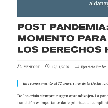
POST PANDEMIA
MOMENTO PARA 
LOS DERECHOS
Autor
Publicación
Categoría
VENFORT
12/11/2020
Ejercicio Profes
de
de
de
la
la
la
entrada:
entrada:
entrada:
En reconocimiento al 72 aniversario de la Declarac
De las crisis siempre surgen aprendizajes.
La pand
transición es importante darle prioridad al cumplim