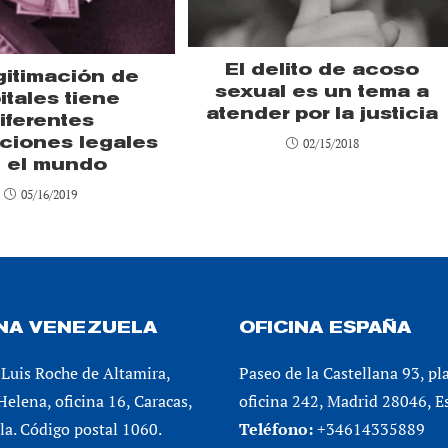
El delito de acoso
gitimación de
sexual es un tema a
itales tiene
atender por la justicia
iferentes
aciones legales
02/15/2018
 el mundo
05/16/2019
INA VENEZUELA
OFICINA ESPAÑA
Luis Roche de Altamira,
Paseo de la Castellana 93, pl
 Helena, oficina 16, Caracas,
oficina 242, Madrid 28046, E
a. Código postal 1060.
Teléfono:
+34614335889