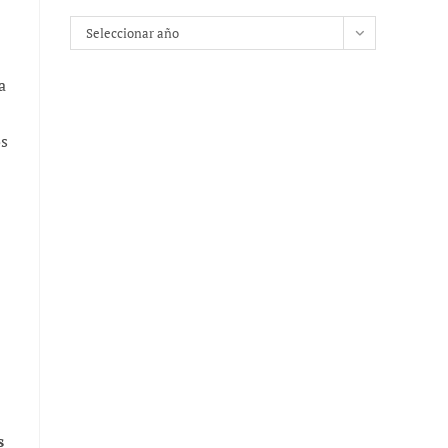
Archivos
Seleccionar año
a
os
s