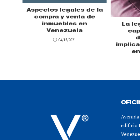
Aspectos legales de la
compra y venta de
inmuebles en
La le
Venezuela
cap
d
04/15/2021
implic
en
OFIC
Avenida 
edificio
Venezuel