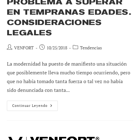
PROBLEMA A SUPERAR
EN TEMPRANAS EDADES.
CONSIDERACIONES
LEGALES
Autor
Publicación
Categoría
VENFORT
10/25/2018
Tendencias
de
de
de
la
la
la
La modernidad ha puesto de manifiesto una situación
entrada:
entrada:
entrada:
que posiblemente lleva mucho tiempo ocurriendo, pero
que no había tomado tanta fuerza o tal vez no había
sido denunciada con tanta...
Acoso
Continuar Leyendo
Escolar:
Un
Problema
A
Superar
En
Tempranas