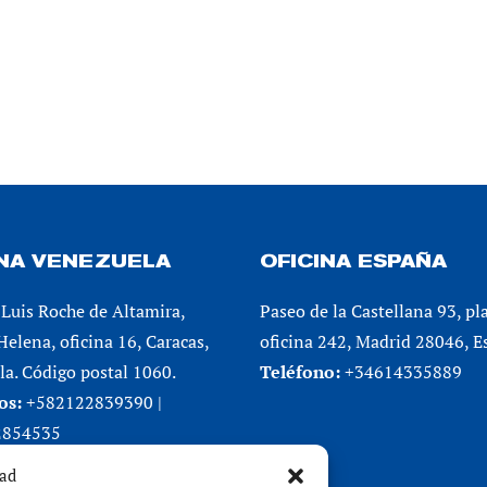
INA VENEZUELA
OFICINA ESPAÑA
Luis Roche de Altamira,
Paseo de la Castellana 93, pl
 Helena, oficina 16, Caracas,
oficina 242, Madrid 28046, E
a. Código postal 1060.
Teléfono:
+34614335889
os:
+582122839390 |
2854535
dad