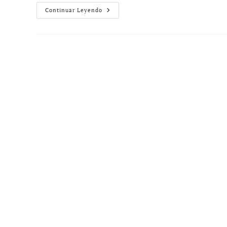
¿Qué
Continuar Leyendo
Significa
Una
Investigación
Preliminar
De
La
Corte
Penal
Internacional?