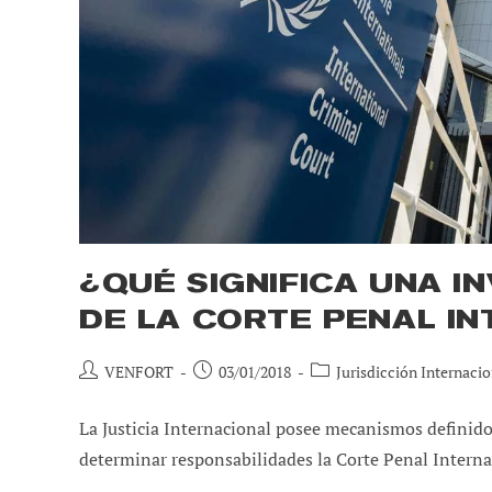
¿QUÉ SIGNIFICA UNA I
DE LA CORTE PENAL I
Autor
Publicación
Categoría
VENFORT
03/01/2018
Jurisdicción Internacio
de
de
de
la
la
la
La Justicia Internacional posee mecanismos definidos
entrada:
entrada:
entrada:
determinar responsabilidades la Corte Penal Interna