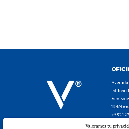
OFIC
Avenida 
edificio
Venezuel
Teléfon
+58212
Valoramos tu privaci