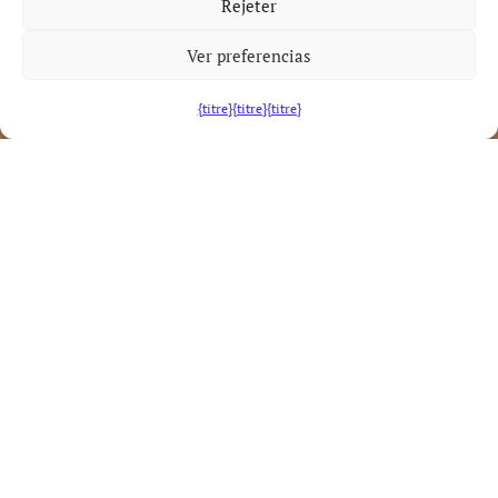
Rejeter
Ver preferencias
{titre}
{titre}
{titre}