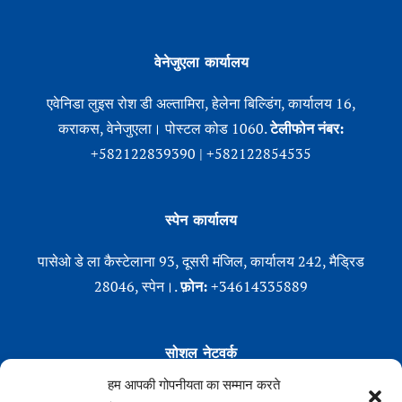
वेनेजुएला कार्यालय
एवेनिडा लुइस रोश डी अल्तामिरा, हेलेना बिल्डिंग, कार्यालय 16,
कराकस, वेनेजुएला। पोस्टल कोड 1060.
टेलीफोन नंबर:
+582122839390 | +582122854535
स्पेन कार्यालय
पासेओ डे ला कैस्टेलाना 93, दूसरी मंजिल, कार्यालय 242, मैड्रिड
28046, स्पेन।.
फ़ोन:
+34614335889
सोशल नेटवर्क
हम आपकी गोपनीयता का सम्मान करते
Linkedin