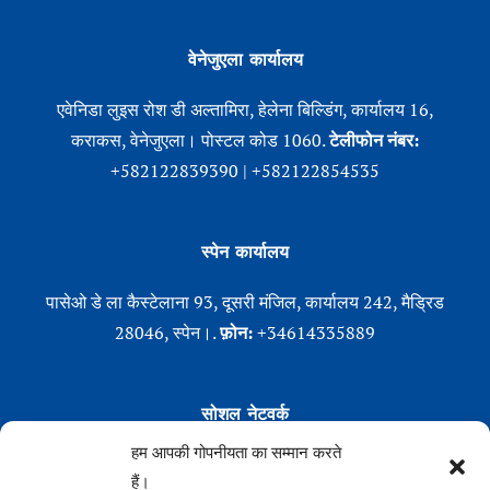
वेनेजुएला कार्यालय
एवेनिडा लुइस रोश डी अल्तामिरा, हेलेना बिल्डिंग, कार्यालय 16,
कराकस, वेनेजुएला। पोस्टल कोड 1060.
टेलीफोन नंबर:
+582122839390 | +582122854535
स्पेन कार्यालय
पासेओ डे ला कैस्टेलाना 93, दूसरी मंजिल, कार्यालय 242, मैड्रिड
28046, स्पेन।.
फ़ोन:
+34614335889
सोशल नेटवर्क
हम आपकी गोपनीयता का सम्मान करते
Linkedin
हैं।