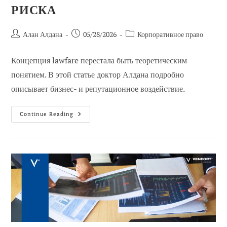
РИСКА
Автор
Сообщение
Категория
Алан Алдана
05/28/2026
Корпоративное право
сообщения:
опубликовано:
сообщений:
Концепция lawfare перестала быть теоретическим
понятием. В этой статье доктор Алдана подробно
описывает бизнес- и репутационное воздействие.
Международная
Continue Reading
Корпоративная
Защита,
Защита
Репутации
И
Предотвращение
Правовых
Войн
В
Юрисдикциях
Высокого
Риска