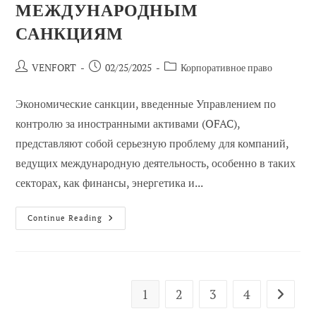
МЕЖДУНАРОДНЫМ
САНКЦИЯМ
Автор
Сообщение
Категория
VENFORT
02/25/2025
Корпоративное право
сообщения:
опубликовано:
сообщений:
Экономические санкции, введенные Управлением по
контролю за иностранными активами (OFAC),
представляют собой серьезную проблему для компаний,
ведущих международную деятельность, особенно в таких
секторах, как финансы, энергетика и...
Стратегические
Continue Reading
Планы
OFAC:
Как
Подготовить
Свой
Бизнес
К
1
2
3
4
Перейти
Международным
Санкциям