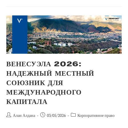
Венесуэлу
В
2026
Году:
Что
ДЕЙСТВИТЕЛЬНО
Можно
Сделать
(и
Где
Находятся
Реальные
Возможности)
ВЕНЕСУЭЛА 2026:
НАДЕЖНЫЙ МЕСТНЫЙ
СОЮЗНИК ДЛЯ
МЕЖДУНАРОДНОГО
КАПИТАЛА
Автор
Сообщение
Категория
Алан Алдана
03/05/2026
Корпоративное право
сообщения:
опубликовано:
сообщений: