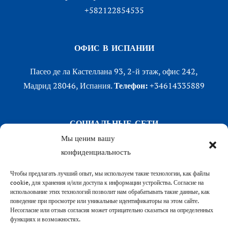
+582122854535
ОФИС В ИСПАНИИ
Пасео де ла Кастеллана 93, 2-й этаж, офис 242,
Мадрид 28046, Испания.
Телефон:
+34614335889
СОЦИАЛЬНЫЕ СЕТИ
Мы ценим вашу
LinkedIn
конфиденциальность
X (Twitter)
Instagram
Чтобы предлагать лучший опыт, мы используем такие технологии, как файлы
cookie, для хранения и/или доступа к информации устройства. Согласие на
Facebook
использование этих технологий позволит нам обрабатывать такие данные, как
поведение при просмотре или уникальные идентификаторы на этом сайте.
Несогласие или отзыв согласия может отрицательно сказаться на определенных
функциях и возможностях.