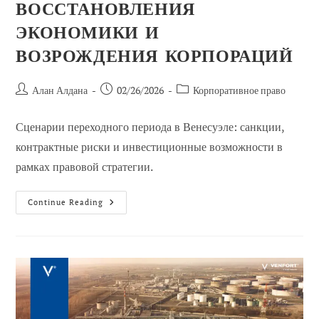
ВОССТАНОВЛЕНИЯ
ЭКОНОМИКИ И
ВОЗРОЖДЕНИЯ КОРПОРАЦИЙ
Автор
Сообщение
Категория
Алан Алдана
02/26/2026
Корпоративное право
сообщения:
опубликовано:
сообщений:
Сценарии переходного периода в Венесуэле: санкции,
контрактные риски и инвестиционные возможности в
рамках правовой стратегии.
Венесуэла
Continue Reading
После
Политического
Разрыва:
Сценарии
Восстановления
Экономики
И
Возрождения
Корпораций