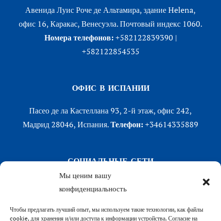
Авенида Луис Роче де Альтамира, здание Helena,
офис 16, Каракас, Венесуэла. Почтовый индекс 1060.
Номера телефонов:
+582122839390 |
+582122854535
ОФИС В ИСПАНИИ
Пасео де ла Кастеллана 93, 2-й этаж, офис 242,
Мадрид 28046, Испания.
Телефон:
+34614335889
СОЦИАЛЬНЫЕ СЕТИ
Мы ценим вашу
LinkedIn
конфиденциальность
X (Twitter)
Чтобы предлагать лучший опыт, мы используем такие технологии, как файлы
Instagram
cookie, для хранения и/или доступа к информации устройства. Согласие на