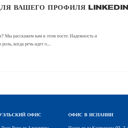
ДЛЯ ВАШЕГО ПРОФИЛЯ LINKEDI
n? Мы расскажем вам в этом посте. Надежность и
оль, когда речь идет о...
УЭЛЬСКИЙ ОФИС
ОФИС В ИСПАНИИ
Луис Роче де Альтамира,
Пасео де ла Кастеллана 93, 2-