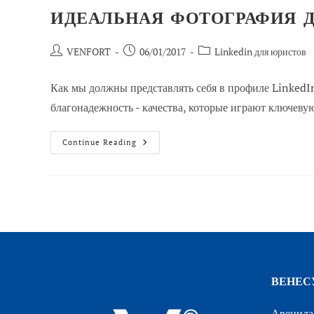
ИДЕАЛЬНАЯ ФОТОГРАФИЯ 
Автор
Сообщение
Категория
VENFORT
06/01/2017
Linkedin для юристов
сообщения:
опубликовано:
сообщений:
Как мы должны представлять себя в профиле LinkedI
благонадежность - качества, которые играют ключевую р
Идеальная
Continue Reading
Фотография
Для
Вашего
Профиля
LinkedIn
ВЕНЕС
Авенида 