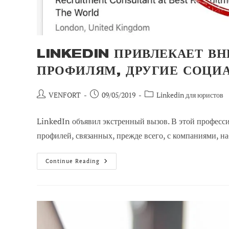
LINKEDIN ПРИВЛЕКАЕТ В
ПРОФИЛЯМ, ДРУГИЕ СОЦИ
Автор
Сообщение
Категория
VENFORT
09/05/2019
Linkedin для юристов
сообщения:
опубликовано:
сообщений:
LinkedIn объявил экстренный вызов. В этой професс
профилей, связанных, прежде всего, с компаниями, на
LinkedIn
Continue Reading
Привлекает
Внимание
К
Фальшивым
Профилям,
Другие
Социальные
Сети
Тоже