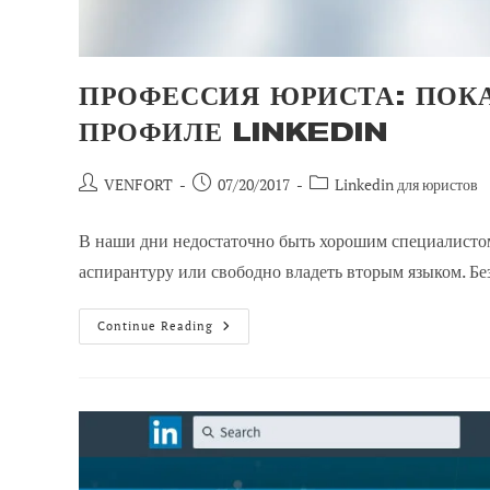
ПРОФЕССИЯ ЮРИСТА: ПОК
ПРОФИЛЕ LINKEDIN
Автор
Сообщение
Категория
VENFORT
07/20/2017
Linkedin для юристов
сообщения:
опубликовано:
сообщений:
В наши дни недостаточно быть хорошим специалистом
аспирантуру или свободно владеть вторым языком. Без
Профессия
Continue Reading
Юриста:
Покажите
Весь
Свой
Потенциал
В
Профиле
Linkedin