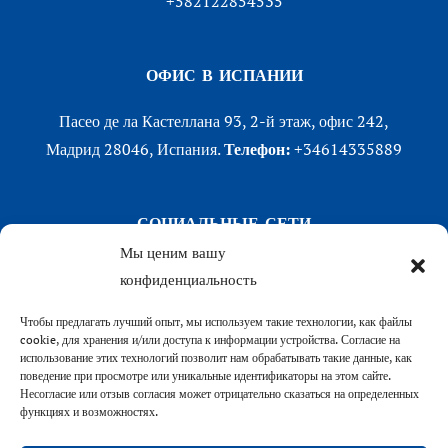
+582122854535
ОФИС В ИСПАНИИ
Пасео де ла Кастеллана 93, 2-й этаж, офис 242,
Мадрид 28046, Испания.
Телефон:
+34614335889
СОЦИАЛЬНЫЕ СЕТИ
Мы ценим вашу
LinkedIn
конфиденциальность
X (Twitter)
Чтобы предлагать лучший опыт, мы используем такие технологии, как файлы
Instagram
cookie, для хранения и/или доступа к информации устройства. Согласие на
Facebook
использование этих технологий позволит нам обрабатывать такие данные, как
поведение при просмотре или уникальные идентификаторы на этом сайте.
Несогласие или отзыв согласия может отрицательно сказаться на определенных
функциях и возможностях.