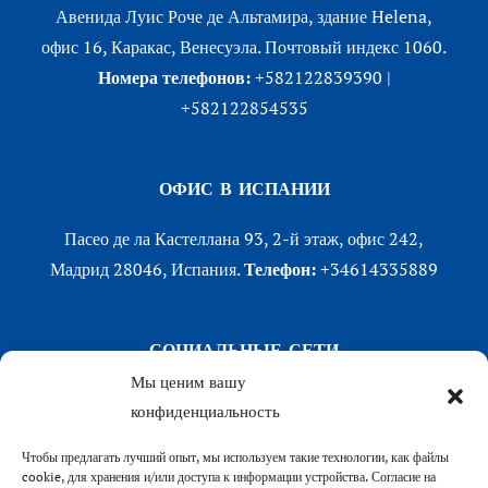
Авенида Луис Роче де Альтамира, здание Helena,
офис 16, Каракас, Венесуэла. Почтовый индекс 1060.
Номера телефонов:
+582122839390 |
+582122854535
ОФИС В ИСПАНИИ
Пасео де ла Кастеллана 93, 2-й этаж, офис 242,
Мадрид 28046, Испания.
Телефон:
+34614335889
СОЦИАЛЬНЫЕ СЕТИ
Мы ценим вашу
LinkedIn
конфиденциальность
X (Twitter)
Чтобы предлагать лучший опыт, мы используем такие технологии, как файлы
Instagram
cookie, для хранения и/или доступа к информации устройства. Согласие на