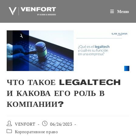
Перейти
к
Меню
содержанию
ЧТО ТАКОЕ LEGALTECH
И КАКОВА ЕГО РОЛЬ В
КОМПАНИИ?
Автор
Сообщение
VENFORT
06/26/2023
сообщения:
опубликовано:
Категория
Корпоративное право