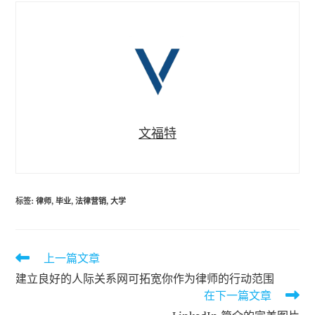
文福特
标签
:
律师
,
毕业
,
法律营销
,
大学
上一篇文章
阅
读
建立良好的人际关系网可拓宽你作为律师的行动范围
更
在下一篇文章
多
文