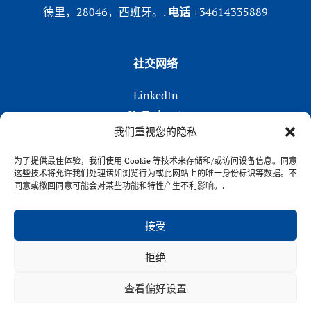
德里，28046，西班牙。.
电话
+34614335889
社交网络
LinkedIn
X (Twitter)
我们重视您的隐私
Instagram
在 Facebook 上
为了提供最佳体验，我们使用 Cookie 等技术来存储和/或访问设备信息。同意
这些技术将允许我们处理诸如浏览行为或此网站上的唯一身份标识等数据。不
同意或撤回同意可能会对某些功能和特性产生不利影响。.
接受
拒绝
VENFORT® 2026
查看偏好设置
隐私政策
|
Cookies 政策