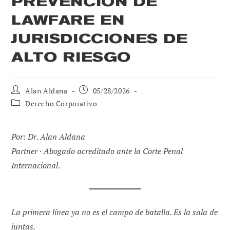
PREVENCIÓN DE
LAWFARE EN
JURISDICCIONES DE
ALTO RIESGO
Autor
Publicación
Alan Aldana
05/28/2026
de
de
Categoría
Derecho Corporativo
la
la
de
entrada:
entrada:
la
entrada:
Por: Dr. Alan Aldana
Partner · Abogado acreditado ante la Corte Penal
Internacional
.
La primera línea ya no es el campo de batalla. Es la sala de
juntas.