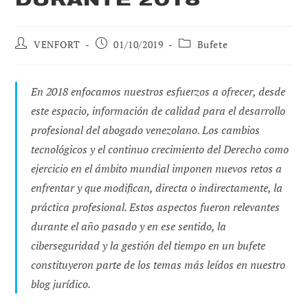
Autor
Publicación
Categoría
VENFORT
01/10/2019
Bufete
de
de
de
la
la
la
entrada:
entrada:
entrada:
En 2018 enfocamos nuestros esfuerzos a ofrecer, desde
este espacio, información de calidad para el desarrollo
profesional del abogado venezolano. Los cambios
tecnológicos y el continuo crecimiento del Derecho como
ejercicio en el ámbito mundial imponen nuevos retos a
enfrentar y que modifican, directa o indirectamente, la
práctica profesional. Estos aspectos fueron relevantes
durante el año pasado y en ese sentido, la
ciberseguridad y la gestión del tiempo en un bufete
constituyeron parte de los temas más leídos en nuestro
blog jurídico.