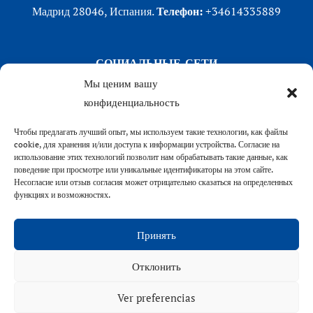
Мадрид 28046, Испания.
Телефон:
+34614335889
СОЦИАЛЬНЫЕ СЕТИ
Мы ценим вашу
LinkedIn
конфиденциальность
X (Twitter)
Чтобы предлагать лучший опыт, мы используем такие технологии, как файлы
Instagram
cookie, для хранения и/или доступа к информации устройства. Согласие на
Facebook
использование этих технологий позволит нам обрабатывать такие данные, как
поведение при просмотре или уникальные идентификаторы на этом сайте.
Несогласие или отзыв согласия может отрицательно сказаться на определенных
функциях и возможностях.
Принять
Отклонить
VENFORT® 2026
Ver preferencias
Политика конфиденциальности
|
Политика использования файлов
cookie