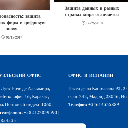
Защита данных в разных
странах мира отличается
зопасность: защита
ких фирм в цифровую
06/26/2018
эпоху
06/15/2017
УЭЛЬСКИЙ ОФИС
ОФИС В ИСПАНИИ
Луис Роче де Альтамира,
Пасео де ла Кастеллана 93, 2-
elena, офис 16, Каракас,
офис 242, Мадрид 28046, Исп
а. Почтовый индекс 1060.
Телефон:
+34614335889
телефонов:
+582122839390 |
2854535