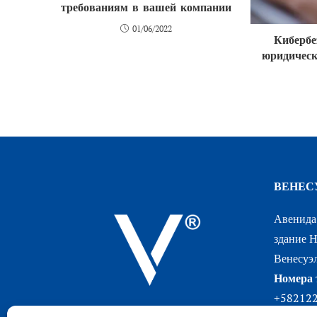
требованиям в вашей компании
01/06/2022
Кибербе
юридичес
ВЕНЕС
Авенида 
здание H
Венесуэл
Номера 
+58212