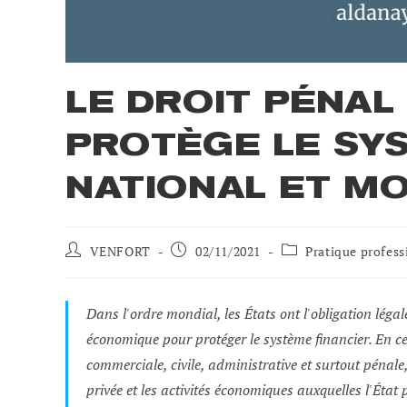
LE DROIT PÉNA
PROTÈGE LE SY
NATIONAL ET MO
Auteur
Poste
Catégorie
VENFORT
02/11/2021
Pratique profess
de
publié
de
la
:
poste
publication
:
Dans l'ordre mondial, les États ont l'obligation léga
:
économique pour protéger le système financier. En ce
commerciale, civile, administrative et surtout pénale,
privée et les activités économiques auxquelles l'État p