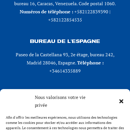
bureau 16, Caracas, Venezuela. Code postal 1060.
Numéros de téléphone :
+582122839390 |
+582122854535
BUREAU DE L'ESPAGNE
Paseo de la Castellana 93, 2e étage, bureau 242,
Madrid 28046, Espagne.
Téléphone :
+34614335889
RÉSEAUX SOCIAUX
Nous valorisons votre vie
privée
LinkedIn
X (Twitter)
Afin d'offrir les meilleures expériences, nous utilisons des technologies
Instagram
comme les cookies pour stocker et/ou accéder aux informations des
appareils. Le consentement à ces technologies nous permettra de traiter des