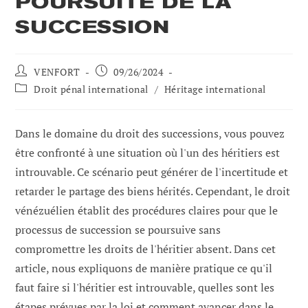
POURSUITE DE LA
SUCCESSION
Auteur
Poste
VENFORT
09/26/2024
de
publié
Catégorie
Droit pénal international
/
Héritage international
la
:
de
publication
poste
:
:
Dans le domaine du droit des successions, vous pouvez
être confronté à une situation où l'un des héritiers est
introuvable. Ce scénario peut générer de l'incertitude et
retarder le partage des biens hérités. Cependant, le droit
vénézuélien établit des procédures claires pour que le
processus de succession se poursuive sans
compromettre les droits de l'héritier absent. Dans cet
article, nous expliquons de manière pratique ce qu'il
faut faire si l'héritier est introuvable, quelles sont les
étapes prévues par la loi et comment avancer dans le