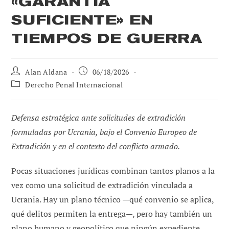
«GARANTÍA
SUFICIENTE» EN
TIEMPOS DE GUERRA
Autor
Publicación
Alan Aldana
06/18/2026
de
de
Categoría
Derecho Penal Internacional
la
la
de
entrada:
entrada:
la
entrada:
Defensa estratégica ante solicitudes de extradición
formuladas por Ucrania, bajo el Convenio Europeo de
Extradición y en el contexto del conflicto armado.
Pocas situaciones jurídicas combinan tantos planos a la
vez como una solicitud de extradición vinculada a
Ucrania. Hay un plano técnico —qué convenio se aplica,
qué delitos permiten la entrega—, pero hay también un
plano humano y geopolítico que ningún expediente